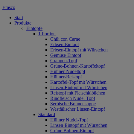
Erasco
Start
Produkte
Eintöpfe
1 Portion
Chili con Carne
Erbsen-Eintopf
Erbsen-Eintopf mit Würstchen
Gemüse-Eintopf
Graupen-Topf
Grüne-Bohnen-Kartoffeltopf
Hühner-Nudeltopf
Hühner-Reistopf
Kartoffel-Topf mit Würstchen
Linsen-Eintopf mit Würstchen
Reistopf mit Fleischklößchen
Rindfleisch Nudel-Topf
Serbische Bohnensuppe
Westfälischer Linsen-Eintopf
Standard
Hühner Nudel-Topf
Linsen-Eintopf mit Würstchen
Grüne Bohnen-Eintopf