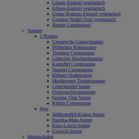
Linsen-Eintopf vegetarisch
Erbsen-Eintopf vegetarisch
Grüne Bohnen-Eintopf vegetarisch
Gemüse Nudel-Topf vegetarisch
Bunter Gemüsetopf
Suppen
1 Portion
Ungarische Gulaschsuppe
Pfifferling Rahmsuppe
Tomaten Cremesuppe
Lübecker Hochzeitssuppe
Kartoffel Cremesuppe
Spargel Cremesuppe
Hühner-Nudelsuppe
Mediterrane Tomatensuppe
Leberknödel Suppe
Ochsenschwanzsuppe
Feurige Thai Suppe
Kürbis Cremesuppe
Neu
Süßkartoffel‐Kokos‐Suppe
Paprika‐Mais‐Suppe
Käse‐Lauch‐Suppe
Gulasch‐Suppe
Menüschalen