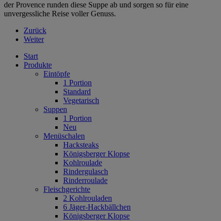
der Provence runden diese Suppe ab und sorgen so für eine
unvergessliche Reise voller Genuss.
Zurück
Weiter
Start
Produkte
Eintöpfe
1 Portion
Standard
Vegetarisch
Suppen
1 Portion
Neu
Menüschalen
Hacksteaks
Königsberger Klopse
Kohlroulade
Rindergulasch
Rinderroulade
Fleischgerichte
2 Kohlrouladen
6 Jäger-Hackbällchen
Königsberger Klopse