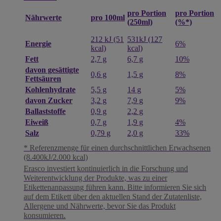
pro Portion
pro Portion
pro 100ml
Nährwerte
(250ml)
(%*)
212 kJ (51
531kJ (127
Energie
6%
kcal)
kcal)
Fett
2,7 g
6,7 g
10%
davon gesättigte
0,6 g
1,5 g
8%
Fettsäuren
Kohlenhydrate
5,5 g
14 g
5%
davon Zucker
3,2 g
7,9 g
9%
Ballaststoffe
0,9 g
2,2 g
Eiweiß
0,7 g
1,9 g
4%
Salz
0,79 g
2,0 g
33%
* Referenzmenge für einen durchschnittlichen Erwachsenen
(8.400kJ/2.000 kcal)
Erasco investiert kontinuierlich in die Forschung und
Weiterentwicklung der Produkte, was zu einer
Etikettenanpassung führen kann. Bitte informieren Sie sich
auf dem Etikett über den aktuellen Stand der Zutatenliste,
Allergene und Nährwerte, bevor Sie das Produkt
konsumieren.