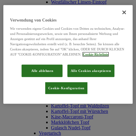
Westfälischer Linsen-Eintopf
Erbsen-Eintopf mit Würstchen
Erbsen-Eintopf "Hubertus"
Serbische Bohnensuppe
Verwendung von Cookies
Hühner Reis-Topf
Texas-Topf
Wir verwenden eigene Cookies und Cookies von Dritten zu technischen, Analyse-
und Personalisierungszwecken, sowie um Ihnen personalisierte Werbung und
Rindfleisch Nudel-Topf
Anzeigen gestützt auf ein Profil anzuzeigen, das anhand Ihrer
Reistopf mit Fleischklößchen
Navigationsgewohnheiten erstellt wird (z. B. besuchte Seiten). Sie können alle
Weiße Bohnen-Eintopf
Cookies akzeptieren, indem Sie auf "OK" klicken, ODER SIE DURCH KLICKEN
Graupen-Topf
AUF "COOKIE-KONFIGURATION" ABLEHNEN.
Cookie-Richtlinie
Linsentopf mit Schweinefleisch
Chinesischer Gemüsetopf
Pichelsteiner Topf
Alle ablehnen
Alle Cookies akzeptieren
Möhren-Eintopf mit Fleischbällchen
Spirli-Nudeln
Nudeltopf mit Geflügel-Klößchen
Cookie-Konfiguration
Erbsen-Eintopf mit Fleischbällchen
Spätzletopf mit Linsen
Frischgemüse-Topf
Kartoffel-Topf mit Waldpilzen
Kartoffel-Topf mit Würstchen
Käse-Maccaroni-Topf
Markklößchen Topf
Gulasch Nudel-Topf
Vegetarisch