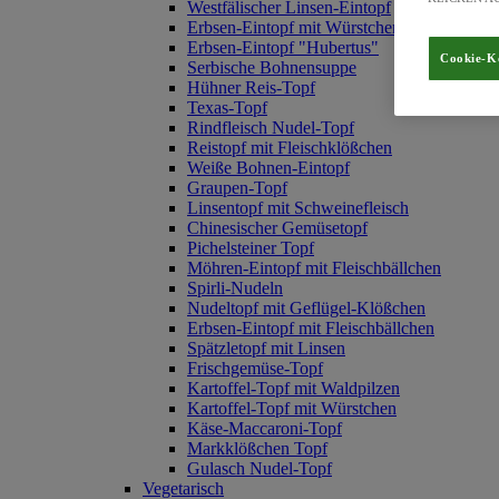
Westfälischer Linsen-Eintopf
Erbsen-Eintopf mit Würstchen
Erbsen-Eintopf "Hubertus"
Cookie-K
Serbische Bohnensuppe
Hühner Reis-Topf
Texas-Topf
Rindfleisch Nudel-Topf
Reistopf mit Fleischklößchen
Weiße Bohnen-Eintopf
Graupen-Topf
Linsentopf mit Schweinefleisch
Chinesischer Gemüsetopf
Pichelsteiner Topf
Möhren-Eintopf mit Fleischbällchen
Spirli-Nudeln
Nudeltopf mit Geflügel-Klößchen
Erbsen-Eintopf mit Fleischbällchen
Spätzletopf mit Linsen
Frischgemüse-Topf
Kartoffel-Topf mit Waldpilzen
Kartoffel-Topf mit Würstchen
Käse-Maccaroni-Topf
Markklößchen Topf
Gulasch Nudel-Topf
Vegetarisch