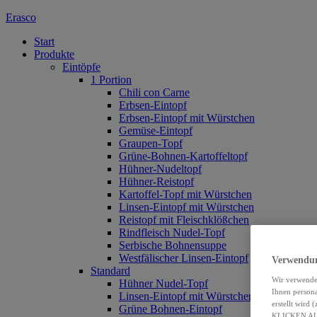
Erasco
Start
Produkte
Eintöpfe
1 Portion
Chili con Carne
Erbsen-Eintopf
Erbsen-Eintopf mit Würstchen
Gemüse-Eintopf
Graupen-Topf
Grüne-Bohnen-Kartoffeltopf
Hühner-Nudeltopf
Hühner-Reistopf
Kartoffel-Topf mit Würstchen
Linsen-Eintopf mit Würstchen
Reistopf mit Fleischklößchen
Rindfleisch Nudel-Topf
Serbische Bohnensuppe
Westfälischer Linsen-Eintopf
Verwendun
Standard
Wir verwende
Hühner Nudel-Topf
Ihnen persona
Linsen-Eintopf mit Würstchen
erstellt wird
Grüne Bohnen-Eintopf
KLICKEN A