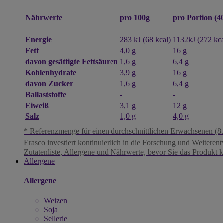
pro 100g
pro Portion (4
Nährwerte
Energie
283 kJ (68 kcal)
1132kJ (272 kca
Fett
4,0 g
16 g
davon gesättigte Fettsäuren
1,6 g
6,4 g
Kohlenhydrate
3,9 g
16 g
davon Zucker
1,6 g
6,4 g
Ballaststoffe
-
-
Eiweiß
3,1 g
12 g
Salz
1,0 g
4,0 g
* Referenzmenge für einen durchschnittlichen Erwachsenen (8.
Erasco investiert kontinuierlich in die Forschung und Weiteren
Zutatenliste, Allergene und Nährwerte, bevor Sie das Produkt 
Allergene
Allergene
Weizen
Soja
Sellerie