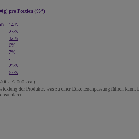
00g)
pro Portion (%*)
l)
14%
23%
32%
6%
7%
-
25%
67%
400kJ/2.000 kcal)
twicklung der Produkte, was zu einer Etikettenanpassung führen kann. Bi
konsumieren.