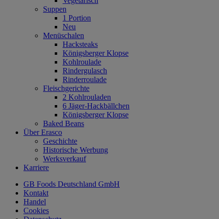
Vegetarisch
Suppen
1 Portion
Neu
Menüschalen
Hacksteaks
Königsberger Klopse
Kohlroulade
Rindergulasch
Rinderroulade
Fleischgerichte
2 Kohlrouladen
6 Jäger-Hackbällchen
Königsberger Klopse
Baked Beans
Über Erasco
Geschichte
Historische Werbung
Werksverkauf
Karriere
GB Foods Deutschland GmbH
Kontakt
Handel
Cookies