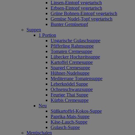
Linsen-Eintopf vegetarisch
Erbsen-Eintopf vegetarisch
Grüne Bohnen-Eintopf vegetarisch
Gemüse Nudel-Topf vegetarisch
Bunter Gemüsetopf
Suppen
1 Portion
Ungarische Gulaschsuppe
Pfifferling Rahmsuppe
Tomaten Cremesuppe
Lübecker Hochzeitssuppe
Kartoffel Cremesuppe
Spargel Cremesuppe
Hühner-Nudelsuppe
Mediterrane Tomatensuppe
Leberknödel Suppe
Ochsenschwanzsuppe
Feurige Thai Suppe
Kürbis Cremesuppe
Neu
Süßkartoffel‐Kokos‐Suppe
Paprika‐Mais‐Suppe
Käse‐Lauch‐Suppe
Gulasch‐Suppe
Menüschalen