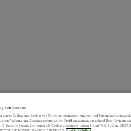
g von Cookies
n eigene Cookies und Cookies von Dritten zu technischen, Analyse- und Personalisierungszwec
lisierte Werbung und Anzeigen gestützt auf ein Profil anzuzeigen, das anhand Ihrer Navigation
 (z. B. besuchte Seiten). Sie können alle Cookies akzeptieren, indem Sie auf "OK" klicken, ODE
UF "COOKIE-KONFIGURATION" ABLEHNEN.
Cookie-Richtlinie