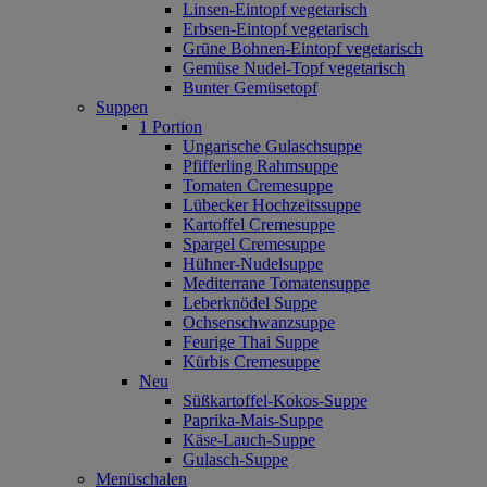
Linsen-Eintopf vegetarisch
Erbsen-Eintopf vegetarisch
Grüne Bohnen-Eintopf vegetarisch
Gemüse Nudel-Topf vegetarisch
Bunter Gemüsetopf
Suppen
1 Portion
Ungarische Gulaschsuppe
Pfifferling Rahmsuppe
Tomaten Cremesuppe
Lübecker Hochzeitssuppe
Kartoffel Cremesuppe
Spargel Cremesuppe
Hühner-Nudelsuppe
Mediterrane Tomatensuppe
Leberknödel Suppe
Ochsenschwanzsuppe
Feurige Thai Suppe
Kürbis Cremesuppe
Neu
Süßkartoffel‐Kokos‐Suppe
Paprika‐Mais‐Suppe
Käse‐Lauch‐Suppe
Gulasch‐Suppe
Menüschalen