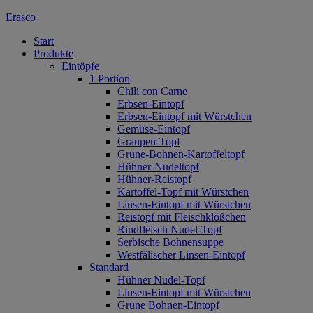
Erasco
Start
Produkte
Eintöpfe
1 Portion
Chili con Carne
Erbsen-Eintopf
Erbsen-Eintopf mit Würstchen
Gemüse-Eintopf
Graupen-Topf
Grüne-Bohnen-Kartoffeltopf
Hühner-Nudeltopf
Hühner-Reistopf
Kartoffel-Topf mit Würstchen
Linsen-Eintopf mit Würstchen
Reistopf mit Fleischklößchen
Rindfleisch Nudel-Topf
Serbische Bohnensuppe
Westfälischer Linsen-Eintopf
Standard
Hühner Nudel-Topf
Linsen-Eintopf mit Würstchen
Grüne Bohnen-Eintopf