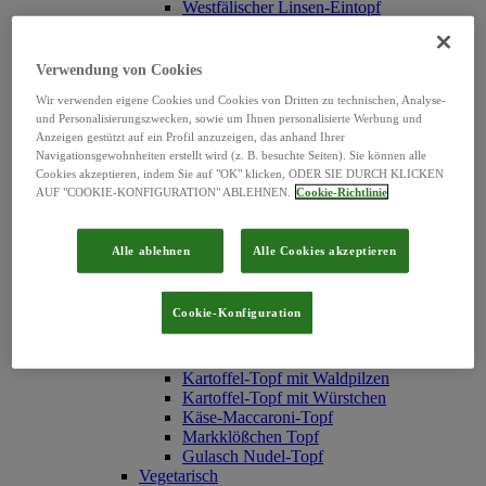
Westfälischer Linsen-Eintopf
Erbsen-Eintopf mit Würstchen
Erbsen-Eintopf "Hubertus"
Serbische Bohnensuppe
Verwendung von Cookies
Hühner Reis-Topf
Wir verwenden eigene Cookies und Cookies von Dritten zu technischen, Analyse-
Texas-Topf
und Personalisierungszwecken, sowie um Ihnen personalisierte Werbung und
Rindfleisch Nudel-Topf
Anzeigen gestützt auf ein Profil anzuzeigen, das anhand Ihrer
Reistopf mit Fleischklößchen
Navigationsgewohnheiten erstellt wird (z. B. besuchte Seiten). Sie können alle
Weiße Bohnen-Eintopf
Cookies akzeptieren, indem Sie auf "OK" klicken, ODER SIE DURCH KLICKEN
Graupen-Topf
AUF "COOKIE-KONFIGURATION" ABLEHNEN.
Cookie-Richtlinie
Linsentopf mit Schweinefleisch
Chinesischer Gemüsetopf
Pichelsteiner Topf
Alle ablehnen
Alle Cookies akzeptieren
Möhren-Eintopf mit Fleischbällchen
Spirli-Nudeln
Nudeltopf mit Geflügel-Klößchen
Cookie-Konfiguration
Erbsen-Eintopf mit Fleischbällchen
Spätzletopf mit Linsen
Frischgemüse-Topf
Kartoffel-Topf mit Waldpilzen
Kartoffel-Topf mit Würstchen
Käse-Maccaroni-Topf
Markklößchen Topf
Gulasch Nudel-Topf
Vegetarisch