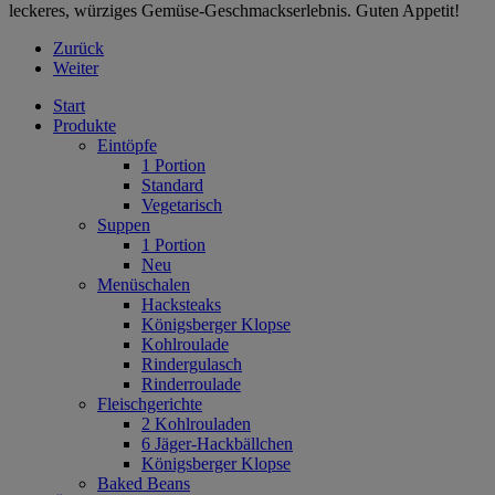
leckeres, würziges Gemüse-Geschmackserlebnis. Guten Appetit!
Zurück
Weiter
Start
Produkte
Eintöpfe
1 Portion
Standard
Vegetarisch
Suppen
1 Portion
Neu
Menüschalen
Hacksteaks
Königsberger Klopse
Kohlroulade
Rindergulasch
Rinderroulade
Fleischgerichte
2 Kohlrouladen
6 Jäger-Hackbällchen
Königsberger Klopse
Baked Beans