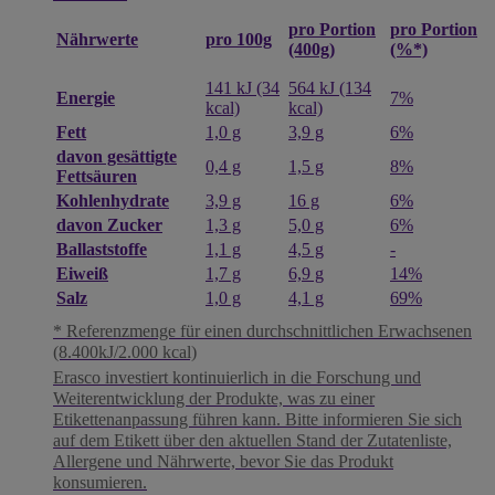
pro Portion
pro Portion
pro 100g
Nährwerte
(400g)
(%*)
141 kJ (34
564 kJ (134
Energie
7%
kcal)
kcal)
Fett
1,0 g
3,9 g
6%
davon gesättigte
0,4 g
1,5 g
8%
Fettsäuren
Kohlenhydrate
3,9 g
16 g
6%
davon Zucker
1,3 g
5,0 g
6%
Ballaststoffe
1,1 g
4,5 g
-
Eiweiß
1,7 g
6,9 g
14%
Salz
1,0 g
4,1 g
69%
* Referenzmenge für einen durchschnittlichen Erwachsenen
(8.400kJ/2.000 kcal)
Erasco investiert kontinuierlich in die Forschung und
Weiterentwicklung der Produkte, was zu einer
Etikettenanpassung führen kann. Bitte informieren Sie sich
auf dem Etikett über den aktuellen Stand der Zutatenliste,
Allergene und Nährwerte, bevor Sie das Produkt
konsumieren.