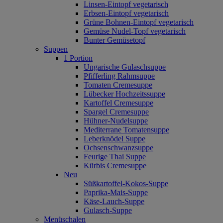
Linsen-Eintopf vegetarisch
Erbsen-Eintopf vegetarisch
Grüne Bohnen-Eintopf vegetarisch
Gemüse Nudel-Topf vegetarisch
Bunter Gemüsetopf
Suppen
1 Portion
Ungarische Gulaschsuppe
Pfifferling Rahmsuppe
Tomaten Cremesuppe
Lübecker Hochzeitssuppe
Kartoffel Cremesuppe
Spargel Cremesuppe
Hühner-Nudelsuppe
Mediterrane Tomatensuppe
Leberknödel Suppe
Ochsenschwanzsuppe
Feurige Thai Suppe
Kürbis Cremesuppe
Neu
Süßkartoffel‐Kokos‐Suppe
Paprika‐Mais‐Suppe
Käse‐Lauch‐Suppe
Gulasch‐Suppe
Menüschalen