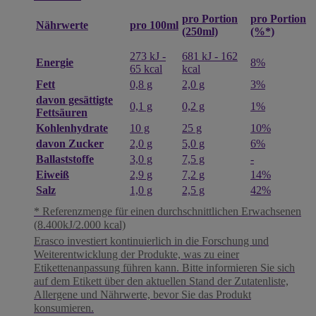
pro Portion
pro Portion
pro 100ml
Nährwerte
(250ml)
(%*)
273 kJ ‐
681 kJ ‐ 162
Energie
8%
65 kcal
kcal
Fett
0,8 g
2,0 g
3%
davon gesättigte
0,1 g
0,2 g
1%
Fettsäuren
Kohlenhydrate
10 g
25 g
10%
davon Zucker
2,0 g
5,0 g
6%
Ballaststoffe
3,0 g
7,5 g
-
Eiweiß
2,9 g
7,2 g
14%
Salz
1,0 g
2,5 g
42%
* Referenzmenge für einen durchschnittlichen Erwachsenen
(8.400kJ/2.000 kcal)
Erasco investiert kontinuierlich in die Forschung und
Weiterentwicklung der Produkte, was zu einer
Etikettenanpassung führen kann. Bitte informieren Sie sich
auf dem Etikett über den aktuellen Stand der Zutatenliste,
Allergene und Nährwerte, bevor Sie das Produkt
konsumieren.