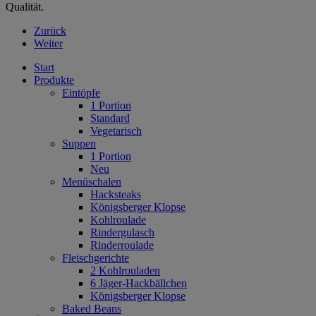
Qualität.
Zurück
Weiter
Start
Produkte
Eintöpfe
1 Portion
Standard
Vegetarisch
Suppen
1 Portion
Neu
Menüschalen
Hacksteaks
Königsberger Klopse
Kohlroulade
Rindergulasch
Rinderroulade
Fleischgerichte
2 Kohlrouladen
6 Jäger-Hackbällchen
Königsberger Klopse
Baked Beans