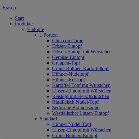
Erasco
Start
Produkte
Eintöpfe
1 Portion
Chili con Carne
Erbsen-Eintopf
Erbsen-Eintopf mit Würstchen
Gemüse-Eintopf
Graupen-Topf
Grüne-Bohnen-Kartoffeltopf
Hühner-Nudeltopf
Hühner-Reistopf
Kartoffel-Topf mit Würstchen
Linsen-Eintopf mit Würstchen
Reistopf mit Fleischklößchen
Rindfleisch Nudel-Topf
Serbische Bohnensuppe
Westfälischer Linsen-Eintopf
Standard
Hühner Nudel-Topf
Linsen-Eintopf mit Würstchen
Grüne Bohnen-Eintopf