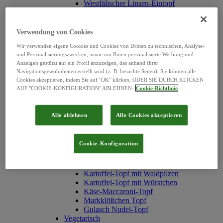
Westfälischer Linsen-Eintopf
Erbsen-Eintopf mit Würstchen
Erbsen-Eintopf "Hubertus"
Serbische Bohnensuppe
Verwendung von Cookies
Hühner Reis-Topf
Wir verwenden eigene Cookies und Cookies von Dritten zu technischen, Analyse-
Texas-Topf
und Personalisierungszwecken, sowie um Ihnen personalisierte Werbung und
Rindfleisch Nudel-Topf
Anzeigen gestützt auf ein Profil anzuzeigen, das anhand Ihrer
Reistopf mit Fleischklößchen
Navigationsgewohnheiten erstellt wird (z. B. besuchte Seiten). Sie können alle
Weiße Bohnen-Eintopf
Cookies akzeptieren, indem Sie auf "OK" klicken, ODER SIE DURCH KLICKEN
Graupen-Topf
AUF "COOKIE-KONFIGURATION" ABLEHNEN.
Cookie-Richtlinie
Linsentopf mit Schweinefleisch
Chinesischer Gemüsetopf
Pichelsteiner Topf
Alle ablehnen
Alle Cookies akzeptieren
Möhren-Eintopf mit Fleischbällchen
Spirli-Nudeln
Nudeltopf mit Geflügel-Klößchen
Cookie-Konfiguration
Erbsen-Eintopf mit Fleischbällchen
Spätzletopf mit Linsen
Frischgemüse-Topf
Kartoffel-Topf mit Waldpilzen
Kartoffel-Topf mit Würstchen
Käse-Maccaroni-Topf
Markklößchen Topf
Gulasch Nudel-Topf
Vegetarisch