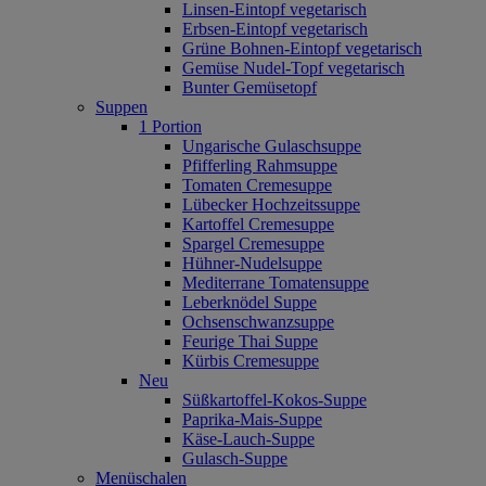
Linsen-Eintopf vegetarisch
Erbsen-Eintopf vegetarisch
Grüne Bohnen-Eintopf vegetarisch
Gemüse Nudel-Topf vegetarisch
Bunter Gemüsetopf
Suppen
1 Portion
Ungarische Gulaschsuppe
Pfifferling Rahmsuppe
Tomaten Cremesuppe
Lübecker Hochzeitssuppe
Kartoffel Cremesuppe
Spargel Cremesuppe
Hühner-Nudelsuppe
Mediterrane Tomatensuppe
Leberknödel Suppe
Ochsenschwanzsuppe
Feurige Thai Suppe
Kürbis Cremesuppe
Neu
Süßkartoffel‐Kokos‐Suppe
Paprika‐Mais‐Suppe
Käse‐Lauch‐Suppe
Gulasch‐Suppe
Menüschalen